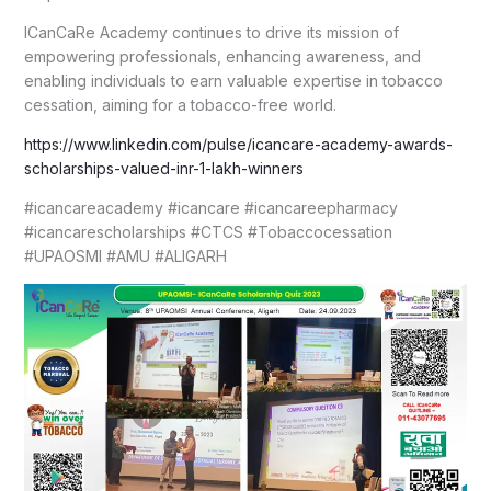
ICanCaRe Academy continues to drive its mission of
empowering professionals, enhancing awareness, and
enabling individuals to earn valuable expertise in tobacco
cessation, aiming for a tobacco-free world.
https://www.linkedin.com/pulse/icancare-academy-awards-
scholarships-valued-inr-1-lakh-winners
#icancareacademy #icancare #icancareepharmacy
#icancarescholarships #CTCS #Tobaccocessation
#UPAOSMI #AMU #ALIGARH