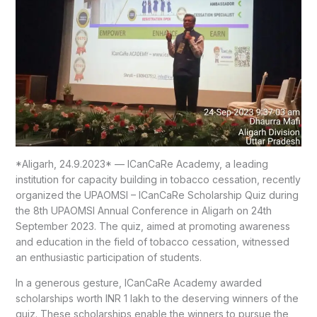
*Aligarh, 24.9.2023* — ICanCaRe Academy, a leading
institution for capacity building in tobacco cessation, recently
organized the UPAOMSI – ICanCaRe Scholarship Quiz during
the 8th UPAOMSI Annual Conference in Aligarh on 24th
September 2023. The quiz, aimed at promoting awareness
and education in the field of tobacco cessation, witnessed
an enthusiastic participation of students.
In a generous gesture, ICanCaRe Academy awarded
scholarships worth INR 1 lakh to the deserving winners of the
quiz. These scholarships enable the winners to pursue the