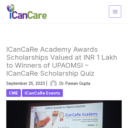
Skip
to
content
ICanCaRe Academy Awards
Scholarships Valued at INR 1 Lakh
to Winners of UPAOMSI –
ICanCaRe Scholarship Quiz
September 25, 2023
|
Dr. Pawan Gupta
CME
ICanCaRe Events